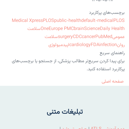
۱۴۰۵-۰۵-۱۷
برچسب‌های پرکاربرد
Medical Xpress
PLOS
public-health
default-medical
PLOS
ScienceDaily Health
brain
Europe PMC
One
سلامت
عمومی
PubMed
cancer
CDC
surgery
سلامت
روان
infection
FDA
cardiology
اپیدمیولوژی
راهنمای سریع
برای پیدا کردن سریع‌تر مطالب پزشکی، از جستجو یا برچسب‌های
پرکاربرد استفاده کنید.
صفحه اصلی
تبلیغات متنی