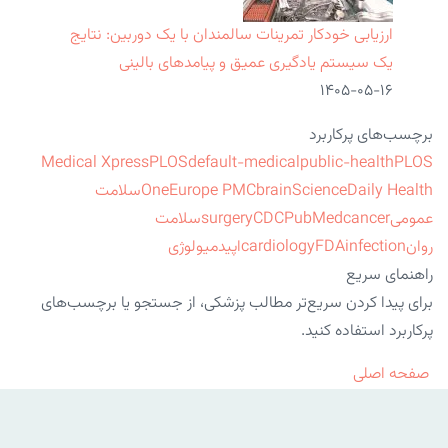
ارزیابی خودکار تمرینات سالمندان با یک دوربین: نتایج
یک سیستم یادگیری عمیق و پیامدهای بالینی
۱۴۰۵-۰۵-۱۶
برچسب‌های پرکاربرد
Medical Xpress
PLOS
default-medical
public-health
PLOS
ScienceDaily Health
brain
Europe PMC
One
سلامت
عمومی
cancer
PubMed
CDC
surgery
سلامت
روان
infection
FDA
cardiology
اپیدمیولوژی
راهنمای سریع
برای پیدا کردن سریع‌تر مطالب پزشکی، از جستجو یا برچسب‌های
پرکاربرد استفاده کنید.
صفحه اصلی