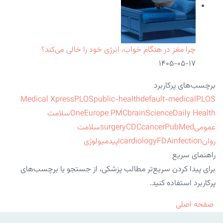
چرا مغز در هنگام خواب، انرژی خود را خالی می‌کند؟
۱۴۰۵-۰۵-۱۷
برچسب‌های پرکاربرد
Medical Xpress
PLOS
public-health
default-medical
PLOS
ScienceDaily Health
brain
Europe PMC
One
سلامت
عمومی
PubMed
cancer
CDC
surgery
سلامت
روان
infection
FDA
cardiology
اپیدمیولوژی
راهنمای سریع
برای پیدا کردن سریع‌تر مطالب پزشکی، از جستجو یا برچسب‌های
پرکاربرد استفاده کنید.
صفحه اصلی