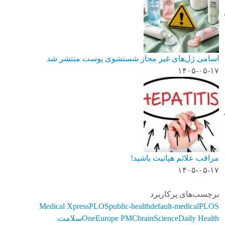
اسامی ژل‌های غیر مجاز شستشوی پوست منتشر شد
۱۴۰۵-۰۵-۱۷
مراقب علائم هپاتیت باشید!
۱۴۰۵-۰۵-۱۷
برچسب‌های پرکاربرد
Medical Xpress
PLOS
public-health
default-medical
PLOS
ScienceDaily Health
brain
Europe PMC
One
سلامت