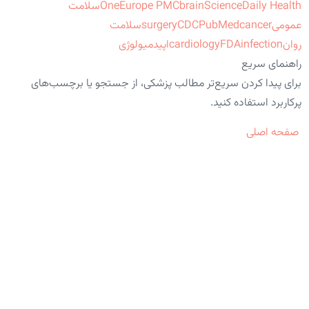
ScienceDaily Health
brain
Europe PMC
One
سلامت
عمومی
cancer
PubMed
CDC
surgery
سلامت
روان
infection
FDA
cardiology
اپیدمیولوژی
راهنمای سریع
برای پیدا کردن سریع‌تر مطالب پزشکی، از جستجو یا برچسب‌های
پرکاربرد استفاده کنید.
صفحه اصلی