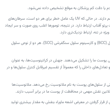
ردم یا دقت کم پزشکان به موقع تشخیص داده نمی‌شود.
از سوی دیگر ملانوما و سرطان‌های غیرملانومایی تفاوت‌های مهمی با هم دارند. در حالی که UV یک عامل خطر برای هر دو است، سرطان‌های
تو آفتاب ارتباط دارد. در نتیجه، تومور‌ها اغلب روی صورت و سر ایجاد
ژه در تنه، ارتباط نزدیک‌تری دارد.
دو نوع اصلی سرطان‌های غیرملانومایی وجود دارد: کارسینوم سلول بازال (BCC) و کارسینوم سلول سنگفرشی (SCC). هر دو از نوعی سلول
نی پوست ما را تشکیل می‌دهند. جهش در کراتینوسیت‌ها، به عنوان
و تعادل‌های داخلی را که معمولاً از تقسیم غیرقابل کنترل سلول‌ها و در
تی از سلول‌های پوست به نام ملانوسیت رخ می‌دهد. ملانوسیت‌ها
د ملانین نقش مهمی در محافظت از پوست ما در برابر آسیب دارند.
از قرار گرفتن در معرض اشعه ماوراء بنفش به مقدار بیشتری تولید