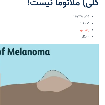
کلی) ملانوما نیست!
۱۴۰۳/۰۱/۲۱
5 دقیقه
زهرا ق
۰ نظر