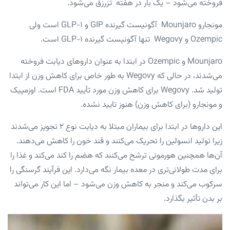
فروخته می‌شود – یک بار در هفته تزرزق می‌شود.
مونجارو Mounjaro آگونیست گیرنده GIP و GLP-۱ است ولی
Ozempic و Wegovy تنها آگونیست گیرنده GLP-۱ است.
Mounjaro و Ozempic در ابتدا به عنوان دارو‌های دیابت فروخته
می‌شدند، در حالی که Wegovy به طور خاص برای کاهش وزن از ابتدا
تولید شد. Wegovy برای کاهش وزن مورد تأیید FDA است. اوزمپیک
و مونجارو (برای کاهش وزن) هنوز تایید نشده.
این دارو‌ها در ابتدا برای بیماران مبتلا به دیابت نوع ۲ تجویز می‌شدند
زیرا تولید انسولین را تحریک می‌کنند و قند خون را کاهش می‌دهند.
آن‌ها همچنین هورمونی ترشح می‌کنند که هضم را کند می‌کند و غذا را
برای مدت طولانی‌تری در معده بیمار نگه می‌دارد. این فرآیند گرسنگی را
سرکوب می‌کند و منجر به کاهش وزن می‌شود – اما این کار می‌تواند
بر بدن تأثیر بگذارد.