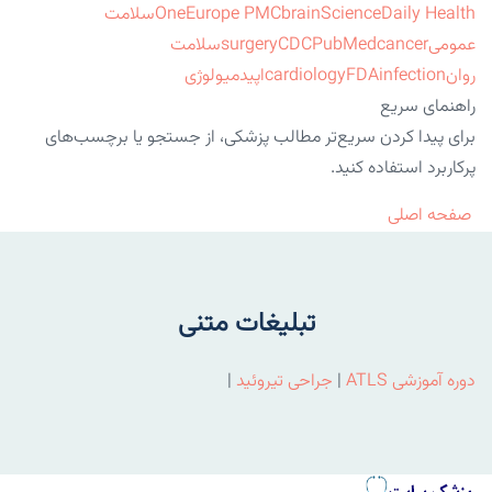
ScienceDaily Health
brain
Europe PMC
One
سلامت
عمومی
cancer
PubMed
CDC
surgery
سلامت
روان
infection
FDA
cardiology
اپیدمیولوژی
راهنمای سریع
برای پیدا کردن سریع‌تر مطالب پزشکی، از جستجو یا برچسب‌های
پرکاربرد استفاده کنید.
صفحه اصلی
تبلیغات متنی
دوره آموزشی ATLS
|
جراحی تیروئید
|