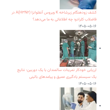
کشف زودهنگام زیرشاخه K ویروس آنفلوانزا A(H۳N۲) در
فاضلاب کلرادو؛ چه اطلاعاتی به ما می‌دهد؟
۱۴۰۵-۰۵-۱۶
ارزیابی خودکار تمرینات سالمندان با یک دوربین: نتایج
یک سیستم یادگیری عمیق و پیامدهای بالینی
۱۴۰۵-۰۵-۱۶