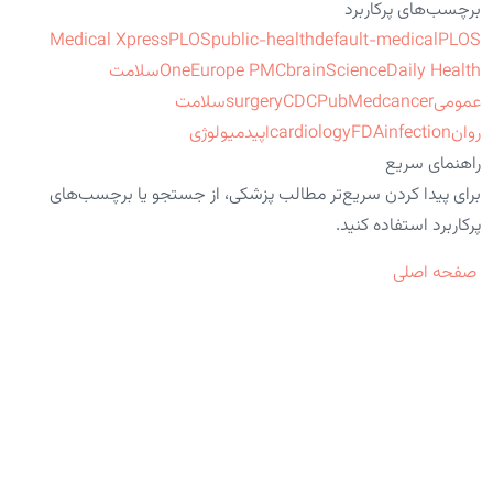
برچسب‌های پرکاربرد
Medical Xpress
PLOS
public-health
default-medical
PLOS
ScienceDaily Health
brain
Europe PMC
One
سلامت
عمومی
cancer
PubMed
CDC
surgery
سلامت
روان
infection
FDA
cardiology
اپیدمیولوژی
راهنمای سریع
برای پیدا کردن سریع‌تر مطالب پزشکی، از جستجو یا برچسب‌های
پرکاربرد استفاده کنید.
صفحه اصلی