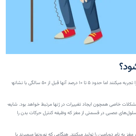
شود؟
اگرچه اکثر افراد برای اولین بار پس از ۶۰ سالگی نشانه­های این بیماری را تجربه می­کنند اما حدود ۵ تا ۱۰ درصد آنها قبل از ۵۰ سالگی با نشانه­
اشکال اولیه این بیماری اغلب ارثی هستند و برخی از موارد دیگر آن با مشکلات خاصی همچون ایجاد تغییرات در ژن­ها مرتبط خواهد بود. شایع­
 سلول‌های عصبی در قسمتی از مغز که وظیفه کنترل حرکات بدن را
 به نام دوپامین را تولید می­کنند. هنگامی که نورون­ها می­میرند یا