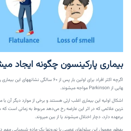
بیماری پارکینسون چگونه ایجاد می­
هایی از Parkinson مواجه می­شوند.
ترین علائمی که در اثر این عارضه رخ می‌دهد مربوط به زمانی است که
برعهده دارد، دچار اختلال می­شوند یا از بین می­روند.
به­طور معمول این سلول­های عصبی یا نورون­ها یک ماده شیمیایی مهم در مغز