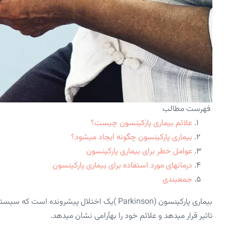
فهرست مطالب
علائم بیماری پارکینسون چیست؟
بیماری پارکینسون چگونه ایجاد می­شود؟
عوامل خطر برای بیماری پارکینسون
درمان­های مورد استفاده برای بیماری پارکینسون
جمع­بندی
بیماری پارکینسون (Parkinson )یک اختلال پیشر
تاثیر قرار می­دهد و علائم خود را به­آرامی نشان می­دهد.