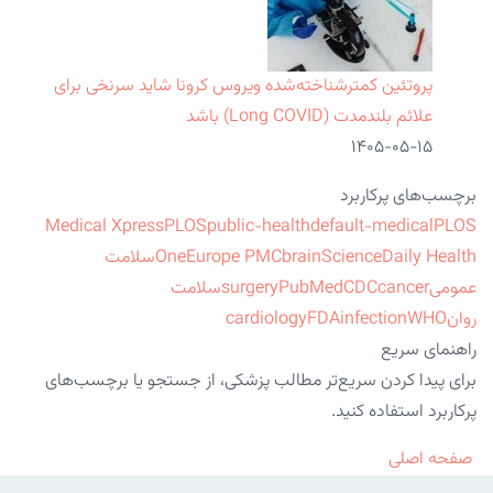
پروتئین کمترشناخته‌شده ویروس کرونا شاید سرنخی برای
علائم بلندمدت (Long COVID) باشد
۱۴۰۵-۰۵-۱۵
برچسب‌های پرکاربرد
Medical Xpress
PLOS
public-health
default-medical
PLOS
ScienceDaily Health
brain
Europe PMC
One
سلامت
عمومی
cancer
CDC
PubMed
surgery
سلامت
روان
WHO
infection
FDA
cardiology
راهنمای سریع
برای پیدا کردن سریع‌تر مطالب پزشکی، از جستجو یا برچسب‌های
پرکاربرد استفاده کنید.
صفحه اصلی