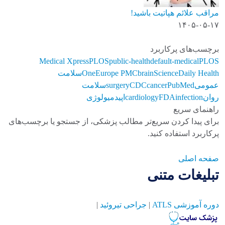
مراقب علائم هپاتیت باشید!
۱۴۰۵-۰۵-۱۷
برچسب‌های پرکاربرد
Medical Xpress
PLOS
public-health
default-medical
PLOS
ScienceDaily Health
brain
Europe PMC
One
سلامت
عمومی
PubMed
cancer
CDC
surgery
سلامت
روان
infection
FDA
cardiology
اپیدمیولوژی
راهنمای سریع
برای پیدا کردن سریع‌تر مطالب پزشکی، از جستجو یا برچسب‌های
پرکاربرد استفاده کنید.
صفحه اصلی
تبلیغات متنی
دوره آموزشی ATLS
|
جراحی تیروئید
|