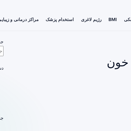
شکی
BMI
رژیم لاغری
استخدام پزشک
مراکز درمانی و زیبای
جس
 خون
دس
جد