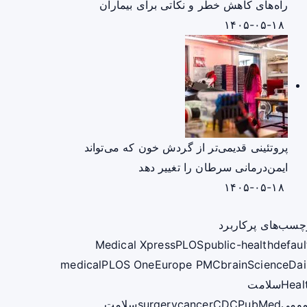
راه‌های کاهش خطر و نکاتی برای بیماران
۱۴۰۵-۰۵-۱۸
پروتئینی قدیمی‌تر از گردش خون که می‌تواند
ایمن‌درمانی سرطان را تغییر دهد
۱۴۰۵-۰۵-۱۸
چسب‌های پرکاربرد
Medical Xpress
PLOS
public-health
defaul
medical
PLOS One
Europe PMC
brain
ScienceDai
Heal
سلامت
ومی
PubMed
CDC
cancer
surgery
سلامت