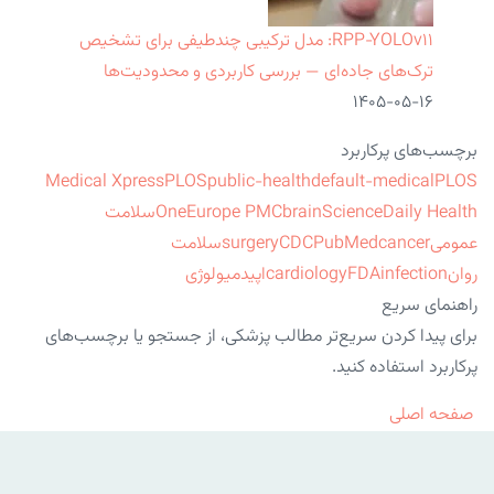
RPP‑YOLOv۱۱: مدل ترکیبی چندطیفی برای تشخیص
ترک‌های جاده‌ای — بررسی کاربردی و محدودیت‌ها
۱۴۰۵-۰۵-۱۶
برچسب‌های پرکاربرد
Medical Xpress
PLOS
public-health
default-medical
PLOS
ScienceDaily Health
brain
Europe PMC
One
سلامت
عمومی
cancer
PubMed
CDC
surgery
سلامت
روان
infection
FDA
cardiology
اپیدمیولوژی
راهنمای سریع
برای پیدا کردن سریع‌تر مطالب پزشکی، از جستجو یا برچسب‌های
پرکاربرد استفاده کنید.
صفحه اصلی