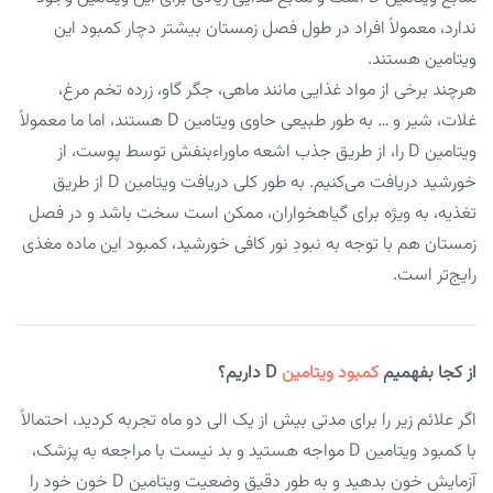
ندارد، معمولاً افراد در طول فصل زمستان بیشتر دچار کمبود این
ویتامین هستند.
هرچند برخی از مواد غذایی مانند ماهی، جگر گاو، زرده تخم مرغ،
غلات، شیر و … به طور طبیعی حاوی ویتامین D هستند، اما ما معمولاً
ویتامین D را، از طریق جذب اشعه ماوراءبنفش توسط پوست، از
خورشید دریافت می‌کنیم. به طور کلی دریافت ویتامین D از طریق
تغذیه، به ویژه برای گیاهخواران، ممکن است سخت باشد و در فصل
زمستان هم با توجه به نبودِ نور کافی خورشید، کمبود این ماده مغذی
رایج‌تر است.
از کجا بفهمیم
کمبود ویتامین
D
داریم؟
اگر علائم زیر را برای مدتی بیش از یک الی دو ماه تجربه کردید، احتمالاً
با کمبود ویتامین D مواجه هستید و بد نیست با مراجعه به پزشک،
آزمایش خون بدهید و به طور دقیق وضعیت ویتامین D خون خود را