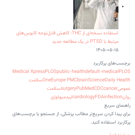
استفاده نسخه‌ای از THC: کاهش قابل‌توجه کابوس‌های
مرتبط با PTSD در یک مطالعه جدید
۱۴۰۵-۰۵-۱۵
برچسب‌های پرکاربرد
Medical Xpress
PLOS
public-health
default-medical
PLOS
ScienceDaily Health
brain
Europe PMC
One
سلامت
عمومی
cancer
CDC
PubMed
surgery
سلامت
روان
infection
FDA
cardiology
اپیدمیولوژی
راهنمای سریع
برای پیدا کردن سریع‌تر مطالب پزشکی، از جستجو یا برچسب‌های
پرکاربرد استفاده کنید.