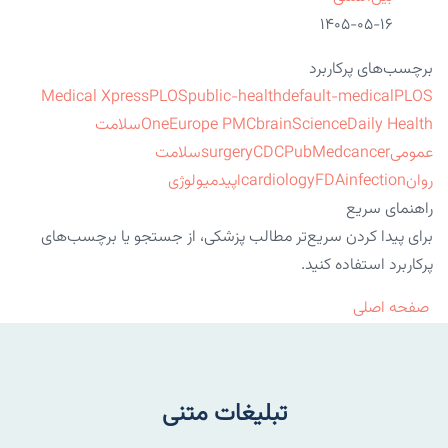
۱۴۰۵-۰۵-۱۶
برچسب‌های پرکاربرد
Medical Xpress
PLOS
public-health
default-medical
PLOS
ScienceDaily Health
brain
Europe PMC
One
سلامت
عمومی
cancer
PubMed
CDC
surgery
سلامت
روان
infection
FDA
cardiology
اپیدمیولوژی
راهنمای سریع
برای پیدا کردن سریع‌تر مطالب پزشکی، از جستجو یا برچسب‌های
پرکاربرد استفاده کنید.
صفحه اصلی
تبلیغات متنی