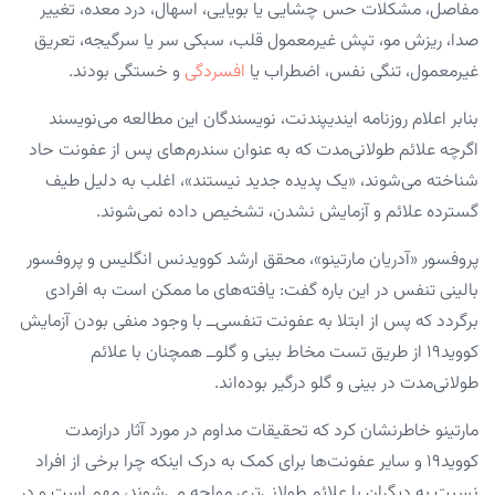
مفاصل، مشکلات حس چشایی یا بویایی، اسهال، درد معده، تغییر
صدا، ریزش مو، تپش غیرمعمول قلب، سبکی سر یا سرگیجه، تعریق
غیرمعمول، تنگی نفس، اضطراب یا
افسردگی
و خستگی بودند.
بنابر اعلام روزنامه ایندیپندنت، نویسندگان این مطالعه می‌نویسند
اگرچه علائم طولانی‌مدت که به عنوان سندرم‌های پس از عفونت حاد
شناخته می‌شوند، «یک پدیده جدید نیستند»، اغلب به دلیل طیف
گسترده علائم و آزمایش نشدن، تشخیص داده نمی‌شوند.
پروفسور «آدریان مارتینو»، محقق ارشد کوویدنس انگلیس و پروفسور
بالینی تنفس در این باره گفت: یافته‌های ما ممکن است به افرادی
برگردد که پس از ابتلا به عفونت تنفسی‌ــ با وجود منفی بودن آزمایش
کووید۱۹ از طریق تست مخاط بینی و گلوــ همچنان با علائم
طولانی‌مدت در بینی و گلو درگیر بوده‌اند.
مارتینو خاطرنشان کرد که تحقیقات مداوم در مورد آثار درازمدت
کووید۱۹ و سایر عفونت‌ها برای کمک به درک اینکه چرا برخی از افراد
نسبت به دیگران با علائم طولانی‌تری مواجه می‌شوند، مهم است و در