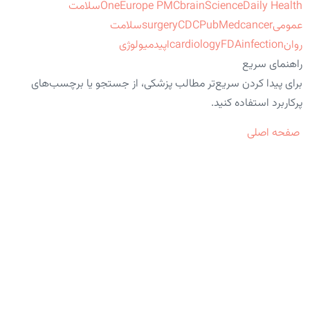
ScienceDaily Health
brain
Europe PMC
One
سلامت
عمومی
cancer
PubMed
CDC
surgery
سلامت
روان
infection
FDA
cardiology
اپیدمیولوژی
راهنمای سریع
برای پیدا کردن سریع‌تر مطالب پزشکی، از جستجو یا برچسب‌های
پرکاربرد استفاده کنید.
صفحه اصلی