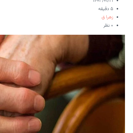
۱۴۰۳/۰۱/۲۱
5 دقیقه
زهرا ق
۰ نظر