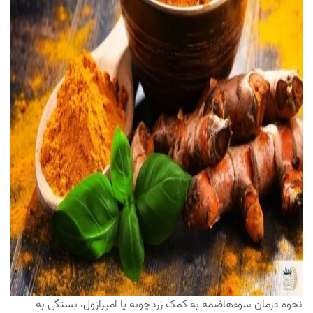
نحوه درمان سوءهاضمه به کمک زردچوبه یا امپرازول، بستگی به