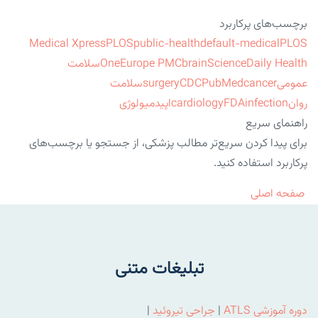
برچسب‌های پرکاربرد
Medical Xpress
PLOS
public-health
default-medical
PLOS
ScienceDaily Health
brain
Europe PMC
One
سلامت
عمومی
cancer
PubMed
CDC
surgery
سلامت
روان
infection
FDA
cardiology
اپیدمیولوژی
راهنمای سریع
برای پیدا کردن سریع‌تر مطالب پزشکی، از جستجو یا برچسب‌های
پرکاربرد استفاده کنید.
صفحه اصلی
تبلیغات متنی
دوره آموزشی ATLS
|
جراحی تیروئید
|