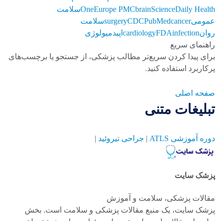
ScienceDaily Health
brain
Europe PMC
One
سلامت
عمومی
cancer
PubMed
CDC
surgery
سلامت
روان
infection
FDA
cardiology
اپیدمیولوژی
راهنمای سریع
برای پیدا کردن سریع‌تر مطالب پزشکی، از جستجو یا برچسب‌های
پرکاربرد استفاده کنید.
صفحه اصلی
تبلیغات متنی
دوره آموزشی ATLS
|
جراحی تیروئید
|
پزشک سایت
مقالات پزشکی، سلامت و آموزش
پزشک سایت، یک منبع مقالات پزشکی و سلامت است. بخش