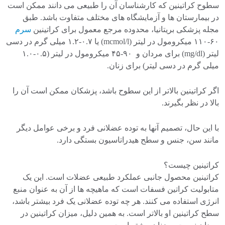
سطوح کراتینین که کارشناسان آن را طبیعی می دانند ممکن است
در بیمارستان ها و آزمایشگاه های مختلف متفاوت باشد. طبق
مجله پزشکی بریتانیا، محدوده مرجع معمول برای کراتینین
سرم
۶۰-۱۱۰ میکرومول در لیتر (mcmol/l) یا ۰.۷-۱.۲ میلی گرم در دسی
لیتر (mg/dl) برای مردان و ۹۰-۴۵ میکرومول در لیتر (۰.۵-۱.۰
میلی گرم در دسی لیتر) برای زنان.
اگر کراتینین بالاتر از این سطوح باشد، پزشکان ممکن است آن را
بالا در نظر بگیرند.
با این حال، تصمیم آنها به توده عضلانی فرد و برخی عوامل دیگر
مانند سن، جنس و سطح هیدراتاسیون بستگی دارد.
کراتینین چیست؟
کراتینین محصول جانبی عملکرد طبیعی عضلات است. این یک
متابولیت کراتین فسفات است که ماهیچه ها از آن به عنوان منبع
انرژی استفاده می کنند. هر چه توده عضلانی یک فرد بیشتر باشد،
سطح کراتینین او بالاتر است. به همین دلیل، میزان کراتینین در