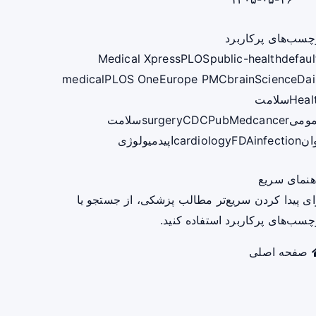
چسب‌های پرکاربرد
Medical Xpress
PLOS
public-health
defaul
medical
PLOS One
Europe PMC
brain
ScienceDai
Heal
سلامت
ومی
cancer
PubMed
CDC
surgery
سلامت
ان
infection
FDA
cardiology
اپیدمیولوژی
هنمای سریع
ای پیدا کردن سریع‌تر مطالب پزشکی، از جستجو یا
چسب‌های پرکاربرد استفاده کنید.
صفحه اصلی