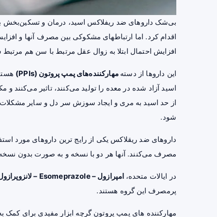
بی‌شک داروهای ضد ریفلاکس اسید، درمان و تسکین‌بخش بسیا
اقدام کرد. اما ارتباطهای مشکوکی بین مصرف آنها و افزایش ب
افزایش احتمال ابتلا به زوال عقل مرتبط با سن هم مرتبط ش
این داروها از دسته
مهارکننده‌های پمپ پروتون (PPIs)
هستند
اسید آزاد شده در معده را تولید می‌کنند، تاثیر می‌کنند و م
از حد اسید به مری و ایجاد سوزش سر دل و سایر مشکلات
شود.
مصرف می‌کنند. آنها هر دو با نسخه و به صورت بدون نسخ
در ایالات متحده،
امپرازول – Esomeprazole – لانزوپرازول – دکسلانسوپرازول – پانتوپرازول – رابپرازول
پرمصرف این گروه هستند.
مهارکننده های پمپ پروتون گرچه ابزار مفیدی برای کمک ب