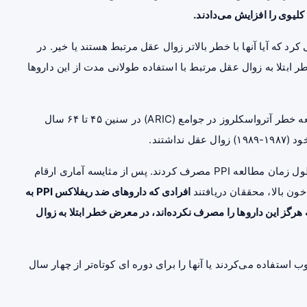
لیوی را افزایش می‌دادند.
 که آیا آنها با خطر بالاتر زوال عقل مرتبط هستند یا خیر. در
ر ابتلا به زوال عقل مرتبط با استفاده طولانی مدت از این داروها
محققان آکادمی مغز و اعصاب آمریکا ۵۷۱۲ نفر را در مطالعه خطر آترواسکلروز در جوامع (ARIC) در سنین ۴۵ تا ۶۴ سال
اشتند.
نزدیک به ۱۵۰۰ شرکت کننده، یعنی بیش از یک چهارم، در طول زمان مطالعه PPI مصرف کردند. پس از مثایسه آماری ارقام
خون
بالا، محققان دریافتند
افرادی که داروهای ضد ریفلاکس PPI به
د بیشتر از افرادی که هرگز این داروها را مصرف نکرده‌اند، در معرض خطر ابتلا به زوال
ر افرادی که از PPI به صورت متناوب استفاده می‌کردند یا آنها را برای دوره ای کوتاه‌تر از چهار سال