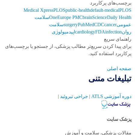
برچسب‌های پرکاربرد
Medical Xpress
PLOS
public-health
default-medical
PLOS
ScienceDaily Health
brain
Europe PMC
One
سلامت
عمومی
cancer
CDC
PubMed
surgery
سلامت
روان
infection
FDA
cardiology
اپیدمیولوژی
راهنمای سریع
برای پیدا کردن سریع‌تر مطالب پزشکی، از جستجو یا برچسب‌های
پرکاربرد استفاده کنید.
صفحه اصلی
تبلیغات متنی
دوره آموزشی ATLS
|
جراحی تیروئید
|
پزشک سایت
مقالات پزشکی، سلامت و آموزش