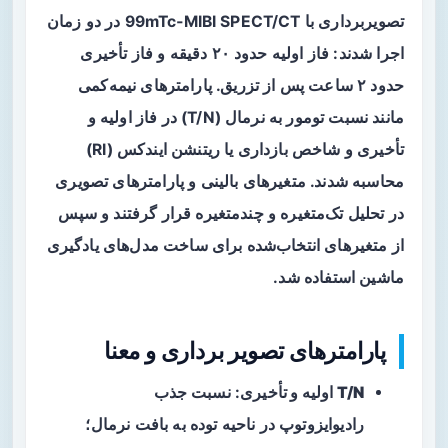
تصویربرداری با 99mTc‑MIBI SPECT/CT در دو زمان
اجرا شدند: فاز اولیه حدود ۲۰ دقیقه و فاز تأخیری
حدود ۲ ساعت پس از تزریق. پارامترهای نیمه‌کمی
مانند نسبت تومور به نرمال (T/N) در فاز اولیه و
تأخیری و شاخص بازداری یا ریتنشن ایندکس (RI)
محاسبه شدند. متغیرهای بالینی و پارامترهای تصویری
در تحلیل تک‌متغیره و چندمتغیره قرار گرفتند و سپس
از متغیرهای انتخاب‌شده برای ساخت مدل‌های یادگیری
ماشین استفاده شد.
پارامترهای تصویر برداری و معنا
T/N اولیه و تأخیری
: نسبت جذب
رادیوایزوتوپ در ناحیه توده به بافت نرمال؛