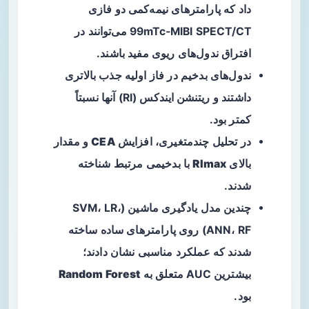
داد که پارامترهای نیمه‌کمی دو فازی
99mTc‑MIBI SPECT/CT می‌توانند در
افتراق ندول‌های ریوی مفید باشند.
ندول‌های
بدخیم
در فاز اولیه جذب بالاتری
داشتند و
ریتنشن ایندکس
(RI) آنها نسبتاً
کمتر بود.
در تحلیل چندمتغیری، افزایش
CEA
و مقدار
بالای
RImax
با بدخیمی مرتبط شناخته
شدند.
چندین مدل یادگیری ماشین (SVM، LR،
ANN، RF) روی پارامترهای ساده ساخته
شدند که عملکرد مناسبی نشان دادند؛
بیشترین AUC متعلق به
Random Forest
بود.