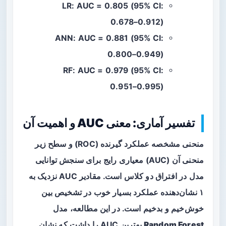
LR: AUC = 0.805 (95% CI:
0.678–0.912)
ANN: AUC = 0.881 (95% CI:
0.800–0.949)
RF: AUC = 0.979 (95% CI:
0.951–0.995)
تفسیر آماری: معنی AUC و اهمیت آن
منحنی مشخصه عملکرد گیرنده (ROC) و سطح زیر
منحنی آن (AUC) معیاری رایج برای سنجش توانایی
مدل در افتراق دو کلاس است. مقادیر AUC نزدیک به
۱ نشان‌دهنده عملکرد بسیار خوب در تشخیص بین
خوش‌خیم و بدخیم است. در این مطالعه، مدل
Random Forest
بهترین AUC را داشت که نشان