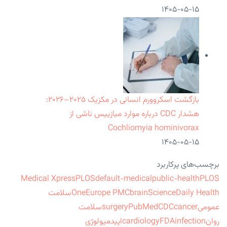
۱۴۰۵-۰۵-۱۵
بازگشت اسکروورم انسانی در مکزیک ۲۰۲۵–۲۰۲۶:
هشدار CDC درباره موارد میازییس ناشی از
Cochliomyia hominivorax
۱۴۰۵-۰۵-۱۵
برچسب‌های پرکاربرد
Medical Xpress
PLOS
default-medical
public-health
PLOS
ScienceDaily Health
brain
Europe PMC
One
سلامت
عمومی
cancer
CDC
PubMed
surgery
سلامت
روان
infection
FDA
cardiology
اپیدمیولوژی