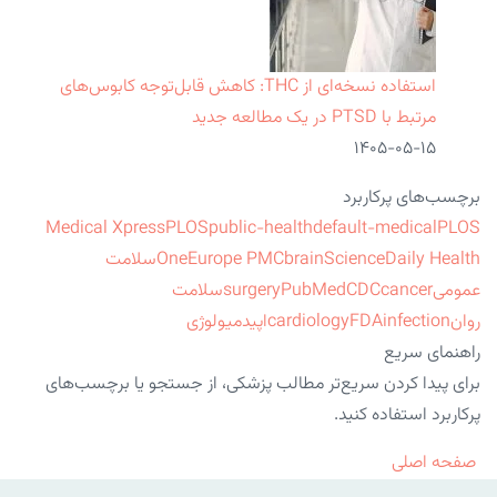
استفاده نسخه‌ای از THC: کاهش قابل‌توجه کابوس‌های
مرتبط با PTSD در یک مطالعه جدید
۱۴۰۵-۰۵-۱۵
برچسب‌های پرکاربرد
Medical Xpress
PLOS
public-health
default-medical
PLOS
ScienceDaily Health
brain
Europe PMC
One
سلامت
عمومی
cancer
CDC
PubMed
surgery
سلامت
روان
infection
FDA
cardiology
اپیدمیولوژی
راهنمای سریع
برای پیدا کردن سریع‌تر مطالب پزشکی، از جستجو یا برچسب‌های
پرکاربرد استفاده کنید.
صفحه اصلی