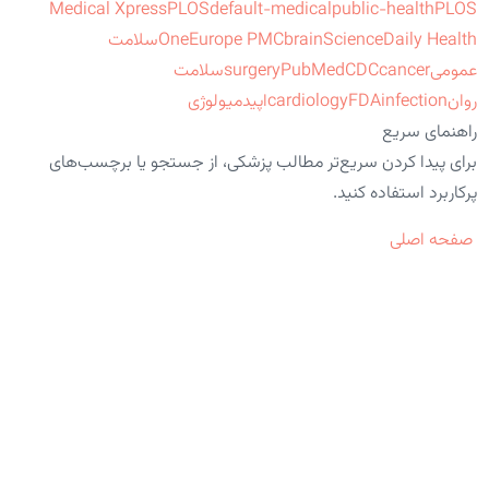
Medical Xpress
PLOS
default-medical
public-health
PLOS
ScienceDaily Health
brain
Europe PMC
One
سلامت
عمومی
cancer
CDC
PubMed
surgery
سلامت
روان
infection
FDA
cardiology
اپیدمیولوژی
راهنمای سریع
برای پیدا کردن سریع‌تر مطالب پزشکی، از جستجو یا برچسب‌های
پرکاربرد استفاده کنید.
صفحه اصلی