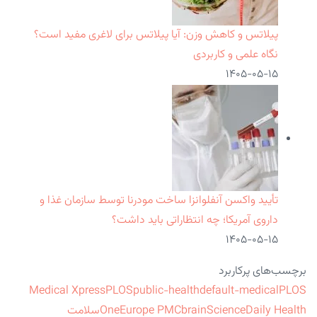
پیلاتس و کاهش وزن: آیا پیلاتس برای لاغری مفید است؟
نگاه علمی و کاربردی
۱۴۰۵-۰۵-۱۵
تأیید واکسن آنفلوانزا ساخت مودرنا توسط سازمان غذا و
داروی آمریکا؛ چه انتظاراتی باید داشت؟
۱۴۰۵-۰۵-۱۵
برچسب‌های پرکاربرد
Medical Xpress
PLOS
public-health
default-medical
PLOS
ScienceDaily Health
brain
Europe PMC
One
سلامت