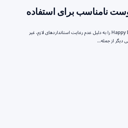
وست نامناسب برای استفاده
سازمان غذا و دارو اخیراً پاک کننده آرایش RACO و ادوپرفیوم Happy Day را به دلیل عدم رعایت استانداردهای لازم، غیر
 دیگر از جمله…