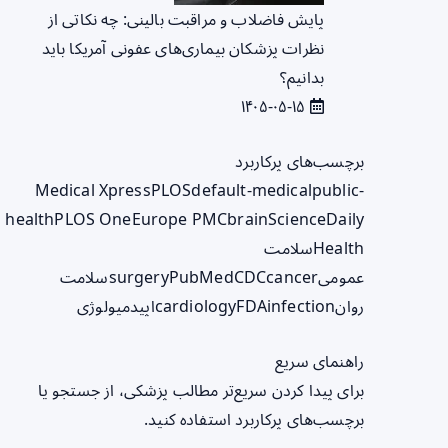
پایش فاضلاب و مراقبت بالینی: چه نکاتی از
نظرات پزشکان بیماری‌های عفونی آمریکا باید
بدانیم؟
۱۴۰۵-۰۵-۱۵
برچسب‌های پرکاربرد
Medical Xpress
PLOS
default-medical
public-
health
PLOS One
Europe PMC
brain
ScienceDaily
Health
سلامت
عمومی
cancer
CDC
PubMed
surgery
سلامت
روان
infection
FDA
cardiology
اپیدمیولوژی
راهنمای سریع
برای پیدا کردن سریع‌تر مطالب پزشکی، از جستجو یا
برچسب‌های پرکاربرد استفاده کنید.