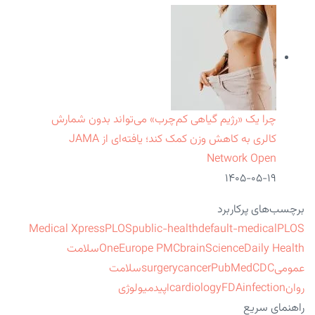
چرا یک «رژیم گیاهی کم‌چرب» می‌تواند بدون شمارش
کالری به کاهش وزن کمک کند؛ یافته‌ای از JAMA
Network Open
۱۴۰۵-۰۵-۱۹
برچسب‌های پرکاربرد
Medical Xpress
PLOS
public-health
default-medical
PLOS
ScienceDaily Health
brain
Europe PMC
One
سلامت
عمومی
CDC
PubMed
cancer
surgery
سلامت
روان
infection
FDA
cardiology
اپیدمیولوژی
راهنمای سریع