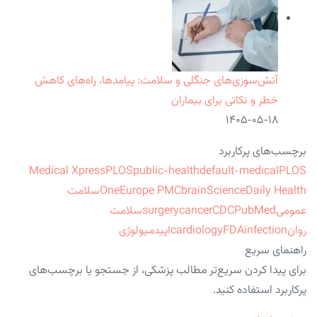
آتش‌سوزی‌های جنگلی و سلامت: پیامدها، راه‌های کاهش
خطر و نکاتی برای بیماران
۱۴۰۵-۰۵-۱۸
برچسب‌های پرکاربرد
Medical Xpress
PLOS
public-health
default-medical
PLOS
ScienceDaily Health
brain
Europe PMC
One
سلامت
عمومی
PubMed
CDC
cancer
surgery
سلامت
روان
infection
FDA
cardiology
اپیدمیولوژی
راهنمای سریع
برای پیدا کردن سریع‌تر مطالب پزشکی، از جستجو یا برچسب‌های
پرکاربرد استفاده کنید.