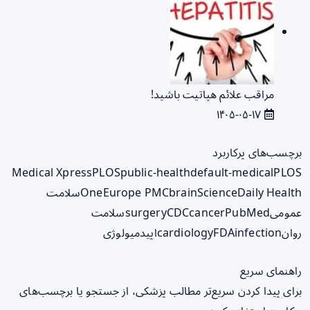
مراقب علائم هپاتیت باشید!
۱۴۰۵-۰۵-۱۷
برچسب‌های پرکاربرد
Medical Xpress
PLOS
public-health
default-medical
PLOS
ScienceDaily Health
brain
Europe PMC
One
سلامت
عمومی
PubMed
cancer
CDC
surgery
سلامت
روان
infection
FDA
cardiology
اپیدمیولوژی
راهنمای سریع
برای پیدا کردن سریع‌تر مطالب پزشکی، از جستجو یا برچسب‌های