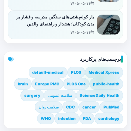
۱۴۰۵-۰۵-۱۴
بار کوله‌پشتی‌های سنگین مدرسه و فشار بر
بدن کودکان؛ هشدار و راهنمای والدین
۱۴۰۵-۰۵-۱۴
برچسب‌های پرکاربرد
default-medical
PLOS
Medical Xpress
brain
Europe PMC
PLOS One
public-health
ScienceDaily Health
سلامت عمومی
surgery
PubMed
cancer
CDC
سلامت روان
WHO
infection
FDA
cardiology