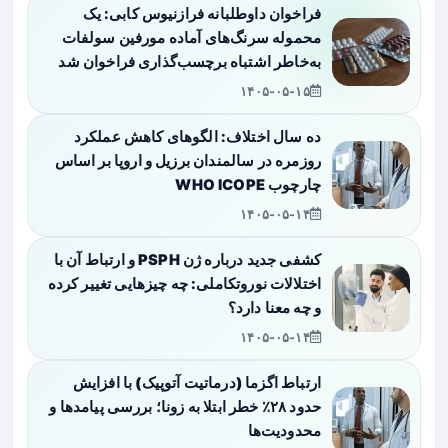
فراخوان داوطلبانه فرازنیوس کابی: یک
محموله سرنگ‌های آماده مورفین سولفات
به‌خاطر اشتباه برچسب‌گذاری فراخوان شد
۱۴۰۵-۰۵-۱۵
ده سال اختلاف: الگوهای کاهش عملکرد
روزمره در سالمندان برزیل و اروپا بر اساس
چارچوب WHO ICOPE
۱۴۰۵-۰۵-۱۴
کشفی جدید درباره ژن PSPH و ارتباط آن با
اختلالات نوروتکاملی: چه چیزهایی تغییر کرده
و چه معنا دارد؟
۱۴۰۵-۰۵-۱۴
ارتباط اگزما (درماتیت آتوپیک) با افزایش
حدود ۲۸٪ خطر ابتلا به زونا؛ بررسی پیامدها و
محدودیت‌ها