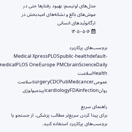
مدل‌های اوتیسم: بهبود رفتارها حتی در
موش‌های بالغ و نشانه‌های امیدبخش در
ارگانوئیدهای انسانی
۱۴۰۵-۰۵-۱۶
برچسب‌های پرکاربرد
Medical Xpress
PLOS
public-health
default-
medical
PLOS One
Europe PMC
brain
ScienceDaily
Health
سلامت
عمومی
cancer
PubMed
CDC
surgery
سلامت
روان
infection
FDA
cardiology
اپیدمیولوژی
راهنمای سریع
برای پیدا کردن سریع‌تر مطالب پزشکی، از جستجو یا
برچسب‌های پرکاربرد استفاده کنید.