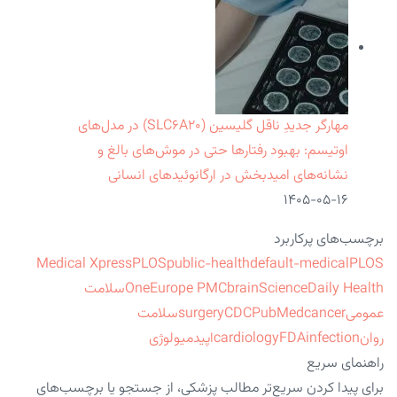
مهارگر جدیدِ ناقل گلیسین (SLC۶A۲۰) در مدل‌های
اوتیسم: بهبود رفتارها حتی در موش‌های بالغ و
نشانه‌های امیدبخش در ارگانوئیدهای انسانی
۱۴۰۵-۰۵-۱۶
برچسب‌های پرکاربرد
Medical Xpress
PLOS
public-health
default-medical
PLOS
ScienceDaily Health
brain
Europe PMC
One
سلامت
عمومی
cancer
PubMed
CDC
surgery
سلامت
روان
infection
FDA
cardiology
اپیدمیولوژی
راهنمای سریع
برای پیدا کردن سریع‌تر مطالب پزشکی، از جستجو یا برچسب‌های