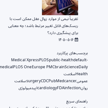
تقریباً نیمی از موارد زوال عقل ممکن است با
ریسک‌های قابل تغییر مرتبط باشد؛ چه معنایی
برای پیشگیری دارد؟
۱۴۰۵-۰۵-۱۶
برچسب‌های پرکاربرد
Medical Xpress
PLOS
public-health
default-
medical
PLOS One
Europe PMC
brain
ScienceDaily
Health
سلامت
عمومی
cancer
PubMed
CDC
surgery
سلامت
روان
infection
FDA
cardiology
اپیدمیولوژی
راهنمای سریع