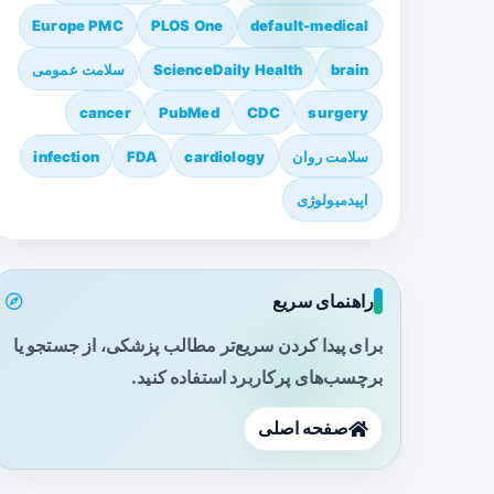
Europe PMC
PLOS One
default-medical
brain
ScienceDaily Health
سلامت عمومی
cancer
PubMed
CDC
surgery
سلامت روان
cardiology
FDA
infection
اپیدمیولوژی
راهنمای سریع
برای پیدا کردن سریع‌تر مطالب پزشکی، از جستجو یا
برچسب‌های پرکاربرد استفاده کنید.
صفحه اصلی