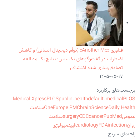
فناوری «Another Me» (توأم دیجیتال انسانی) و کاهش
اضطراب در گفت‌وگوهای نخستین: نتایج یک مطالعه
تصادفی‌سازی شده اکتشافی
۱۴۰۵-۰۵-۱۷
برچسب‌های پرکاربرد
Medical Xpress
PLOS
public-health
default-medical
PLOS
ScienceDaily Health
brain
Europe PMC
One
سلامت
عمومی
PubMed
cancer
CDC
surgery
سلامت
روان
infection
FDA
cardiology
اپیدمیولوژی
راهنمای سریع