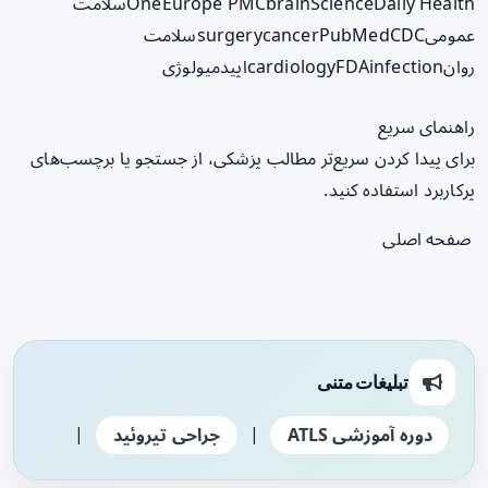
ScienceDaily Health
brain
Europe PMC
One
سلامت
عمومی
CDC
PubMed
cancer
surgery
سلامت
روان
infection
FDA
cardiology
اپیدمیولوژی
راهنمای سریع
برای پیدا کردن سریع‌تر مطالب پزشکی، از جستجو یا برچسب‌های
پرکاربرد استفاده کنید.
صفحه اصلی
تبلیغات متنی
|
|
دوره آموزشی ATLS
جراحی تیروئید