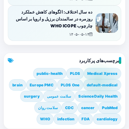
ده سال اختلاف: الگوهای کاهش عملکرد
روزمره در سالمندان برزیل و اروپا بر اساس
چارچوب WHO ICOPE
۱۴۰۵-۰۵-۱۴
برچسب‌های پرکاربرد
public-health
PLOS
Medical Xpress
brain
Europe PMC
PLOS One
default-medical
ScienceDaily Health
سلامت عمومی
surgery
PubMed
cancer
CDC
سلامت روان
WHO
infection
FDA
cardiology