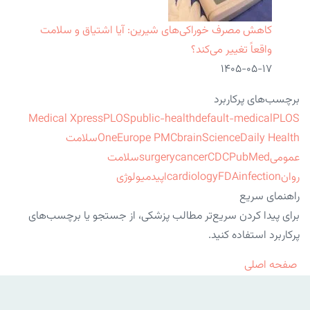
کاهش مصرف خوراکی‌های شیرین: آیا اشتیاق و سلامت
واقعاً تغییر می‌کند؟
۱۴۰۵-۰۵-۱۷
برچسب‌های پرکاربرد
Medical Xpress
PLOS
public-health
default-medical
PLOS
ScienceDaily Health
brain
Europe PMC
One
سلامت
عمومی
PubMed
CDC
cancer
surgery
سلامت
روان
infection
FDA
cardiology
اپیدمیولوژی
راهنمای سریع
برای پیدا کردن سریع‌تر مطالب پزشکی، از جستجو یا برچسب‌های
پرکاربرد استفاده کنید.
صفحه اصلی