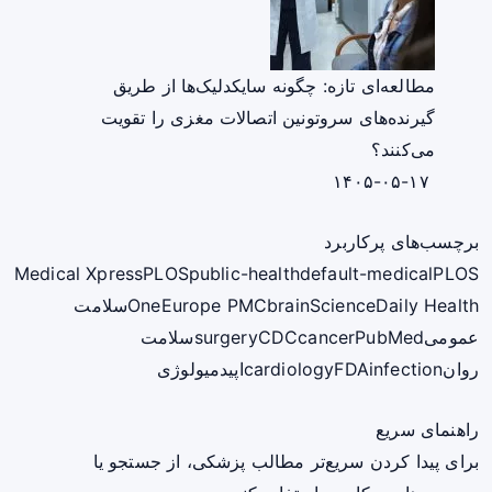
مطالعه‌ای تازه: چگونه سایکدلیک‌ها از طریق
گیرنده‌های سروتونین اتصالات مغزی را تقویت
می‌کنند؟
۱۴۰۵-۰۵-۱۷
برچسب‌های پرکاربرد
Medical Xpress
PLOS
public-health
default-medical
PLOS
ScienceDaily Health
brain
Europe PMC
One
سلامت
عمومی
PubMed
cancer
CDC
surgery
سلامت
روان
infection
FDA
cardiology
اپیدمیولوژی
راهنمای سریع
برای پیدا کردن سریع‌تر مطالب پزشکی، از جستجو یا