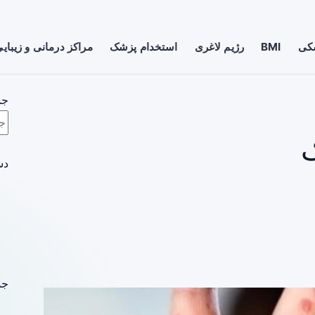
شکی
BMI
رژیم لاغری
استخدام پزشک
مراکز درمانی و زیبای
جس
دس
جد