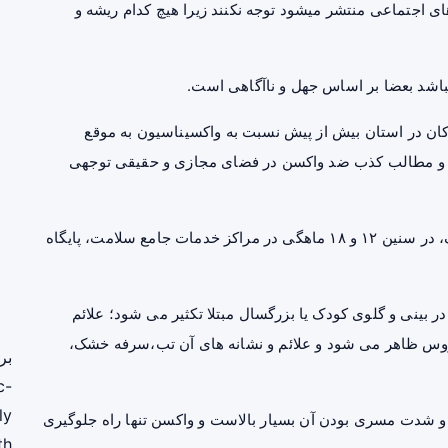
 اجتماعی منتشر میشود توجه نکنند زیرا هیچ کدام ریشه و
 نباشد بعضا بر اساس جهل و ناآگاهی است.
کان در استان بیش از پیش نسبت به واکسیناسیون به موقع
لیغات و مطالب کذب ضد واکسن در فضای مجازی و حقیقی توجهی
شریفی گفت :واکسیناسیون کودکان بر علیه بیماری‌ سرخک، در سنین ۱۲ و ۱۸ ماهگی در مراکز خدمات جامع سلامت، پایگاه
ینی و گلوی کودک یا بزرگسال مبتلا تکثیر می شود؛ علائم
 در معرض ویروس ظاهر می شود و علائم و نشانه های آن تب،سرفه خشک،
بر
c-
ly
شدت مسری بودن آن بسیار بالاست و واکسن تنها راه جلوگیری
th