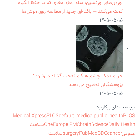
نورون‌های اورکسین: سلول‌های مغزی که به حفظ انگیزه
کمک می‌کنند — یافته‌ای جدید از مطالعه روی موش‌ها
۱۴۰۵-۰۵-۱۵
چرا مردمک چشم هنگام تعجب گشاد می‌شود؟
پژوهشگران توضیح می‌دهند
۱۴۰۵-۰۵-۱۵
برچسب‌های پرکاربرد
Medical Xpress
PLOS
default-medical
public-health
PLOS
ScienceDaily Health
brain
Europe PMC
One
سلامت
عمومی
cancer
CDC
PubMed
surgery
سلامت