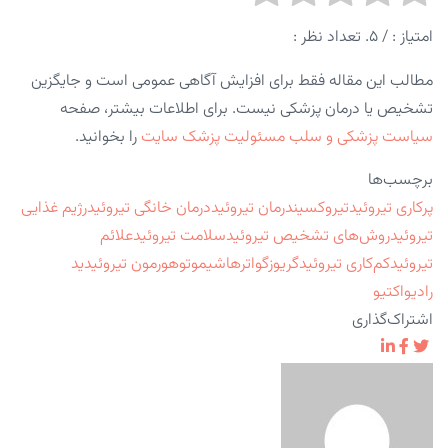
امتیاز :
/ ۵. تعداد نظر :
مطالب این مقاله فقط برای افزایش آگاهی عمومی است و جایگزین
تشخیص یا درمان پزشکی نیست. برای اطلاعات بیشتر، صفحه
سیاست پزشکی و سلب مسئولیت پزشک سایت
را بخوانید.
برچسب‌ها
پرکاری تیروئید
تیروکسین
درمان تیروئید
درمان خانگی تیروئید
رژیم غذایی
تیروئید
روش‌های تشخیص تیروئید
سلامت تیروئید
علائم
تیروئید
کم‌کاری تیروئید
گریوز
گواتر
هاشیموتو
هورمون تیروئید
ید
رادیواکتیو
اشتراک‌گذاری