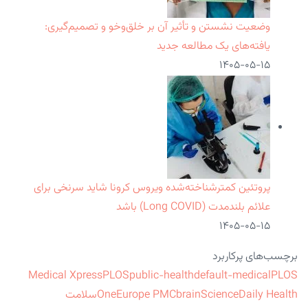
وضعیت نشستن و تأثیر آن بر خلق‌وخو و تصمیم‌گیری:
یافته‌های یک مطالعه جدید
۱۴۰۵-۰۵-۱۵
پروتئین کمترشناخته‌شده ویروس کرونا شاید سرنخی برای
علائم بلندمدت (Long COVID) باشد
۱۴۰۵-۰۵-۱۵
برچسب‌های پرکاربرد
Medical Xpress
PLOS
public-health
default-medical
PLOS
ScienceDaily Health
brain
Europe PMC
One
سلامت