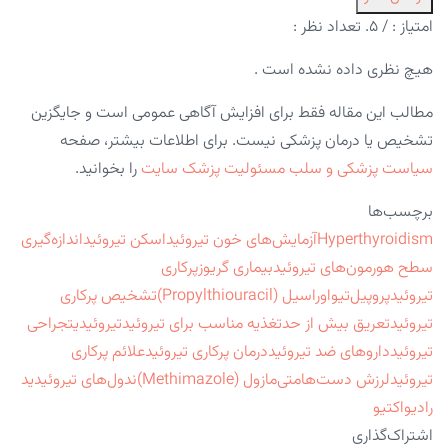
امتیاز :
/ ۵. تعداد نظر :
هیچ نظری داده نشده است .
مطالب این مقاله فقط برای افزایش آگاهی عمومی است و جایگزین
تشخیص یا درمان پزشکی نیست. برای اطلاعات بیشتر، صفحه
سیاست پزشکی و سلب مسئولیت پزشک سایت
را بخوانید.
برچسب‌ها
Hyperthyroidism
آزمایش‌های خون تیروئید
اسکن تیروئید
اندازه‌گیری
سطح هورمون‌های تیروئید
بیماری گریوز
پرکاری
تیروئید
پروپیل‌تیواوراسیل (Propylthiouracil)
تشخیص پرکاری
تیروئید
تعریق بیش از حد
تغذیه مناسب برای تیروئید
تیروئیدیت
جراحی
تیروئید
داروهای ضد تیروئید
درمان پرکاری تیروئید
علائم پرکاری
تیروئید
لرزش دست‌ها
متی‌مازول (Methimazole)
ندول‌های تیروئید
ید
رادیواکتیو
اشتراک‌گذاری