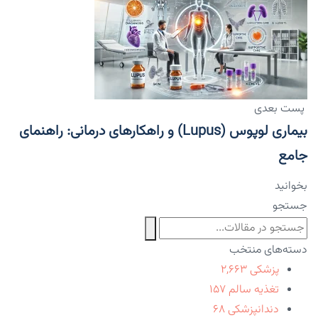
پست بعدی
بیماری لوپوس (Lupus) و راهکارهای درمانی: راهنمای
جامع
بخوانید
جستجو
دسته‌های منتخب
پزشکی
۲,۶۶۳
تغذیه سالم
۱۵۷
دندانپزشکی
۶۸