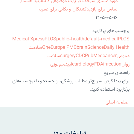
مورد مسری سرخک در پارک موضوعی کالیفرنیا؛ هشدار
تماس برای بازدیدکنندگان و نکاتی برای عموم
۱۴۰۵-۰۵-۱۶
برچسب‌های پرکاربرد
Medical Xpress
PLOS
public-health
default-medical
PLOS
ScienceDaily Health
brain
Europe PMC
One
سلامت
عمومی
cancer
PubMed
CDC
surgery
سلامت
روان
infection
FDA
cardiology
اپیدمیولوژی
راهنمای سریع
برای پیدا کردن سریع‌تر مطالب پزشکی، از جستجو یا برچسب‌های
پرکاربرد استفاده کنید.
صفحه اصلی
تبلیغات متنی