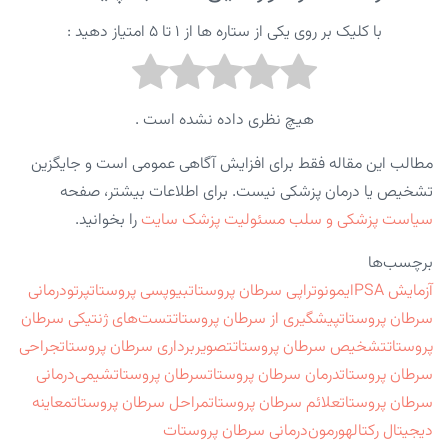
با کلیک بر روی یکی از ستاره ها از ۱ تا ۵ امتیاز دهید :
هیچ نظری داده نشده است .
مطالب این مقاله فقط برای افزایش آگاهی عمومی است و جایگزین
تشخیص یا درمان پزشکی نیست. برای اطلاعات بیشتر، صفحه
سیاست پزشکی و سلب مسئولیت پزشک سایت
را بخوانید.
برچسب‌ها
آزمایش PSA
ایمونوتراپی سرطان پروستات
بیوپسی پروستات
پرتودرمانی
سرطان پروستات
پیشگیری از سرطان پروستات
تست‌های ژنتیکی سرطان
پروستات
تشخیص سرطان پروستات
تصویربرداری سرطان پروستات
جراحی
سرطان پروستات
درمان سرطان پروستات
سرطان پروستات
شیمی‌درمانی
سرطان پروستات
علائم سرطان پروستات
مراحل سرطان پروستات
معاینه
دیجیتال رکتال
هورمون‌درمانی سرطان پروستات