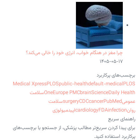
چرا مغز در هنگام خواب، انرژی خود را خالی می‌کند؟
۱۴۰۵-۰۵-۱۷
برچسب‌های پرکاربرد
Medical Xpress
PLOS
public-health
default-medical
PLOS
ScienceDaily Health
brain
Europe PMC
One
سلامت
عمومی
PubMed
cancer
CDC
surgery
سلامت
روان
infection
FDA
cardiology
اپیدمیولوژی
راهنمای سریع
برای پیدا کردن سریع‌تر مطالب پزشکی، از جستجو یا برچسب‌های
پرکاربرد استفاده کنید.