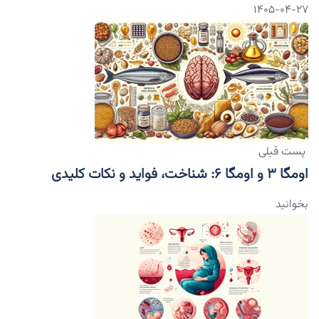
۱۴۰۵-۰۴-۲۷
پست قبلی
اومگا ۳ و اومگا ۶: شناخت، فواید و نکات کلیدی
بخوانید