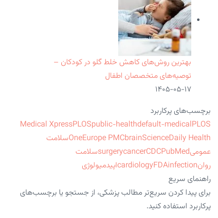
بهترین روش‌های کاهش خلط گلو در کودکان –
توصیه‌های متخصصان اطفال
۱۴۰۵-۰۵-۱۷
برچسب‌های پرکاربرد
Medical Xpress
PLOS
public-health
default-medical
PLOS
ScienceDaily Health
brain
Europe PMC
One
سلامت
عمومی
PubMed
CDC
cancer
surgery
سلامت
روان
infection
FDA
cardiology
اپیدمیولوژی
راهنمای سریع
برای پیدا کردن سریع‌تر مطالب پزشکی، از جستجو یا برچسب‌های
پرکاربرد استفاده کنید.