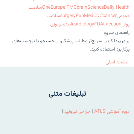
ScienceDaily Health
brain
Europe PMC
One
سلامت
عمومی
cancer
CDC
PubMed
surgery
سلامت
روان
infection
FDA
cardiology
اپیدمیولوژی
راهنمای سریع
برای پیدا کردن سریع‌تر مطالب پزشکی، از جستجو یا برچسب‌های
پرکاربرد استفاده کنید.
صفحه اصلی
تبلیغات متنی
دوره آموزشی ATLS
|
جراحی تیروئید
|