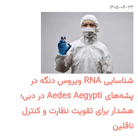
۱۴۰۵-۰۴-۲۳
شناسایی RNA ویروس دنگه در
پشه‌های Aedes Aegypti در دبی؛
هشدار برای تقویت نظارت و کنترل
ناقلین