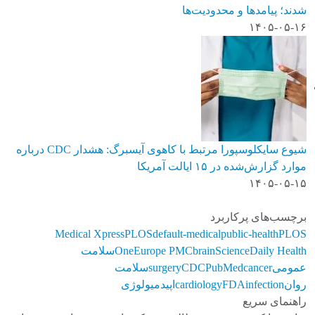
شدند؛ پیامدها و محدودیت‌ها
۱۴۰۵-۰۵-۱۶
شیوع سایکلوسپورا مرتبط با کاهوی آیسبرگ: هشدار CDC درباره
موارد گزارش‌شده در ۱۵ ایالت آمریکا
۱۴۰۵-۰۵-۱۵
برچسب‌های پرکاربرد
Medical Xpress
PLOS
default-medical
public-health
PLOS
ScienceDaily Health
brain
Europe PMC
One
سلامت
عمومی
cancer
PubMed
CDC
surgery
سلامت
روان
infection
FDA
cardiology
اپیدمیولوژی
راهنمای سریع