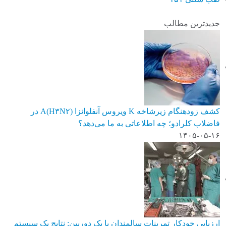
جدیدترین مطالب
کشف زودهنگام زیرشاخه K ویروس آنفلوانزا A(H۳N۲) در
فاضلاب کلرادو؛ چه اطلاعاتی به ما می‌دهد؟
۱۴۰۵-۰۵-۱۶
ارزیابی خودکار تمرینات سالمندان با یک دوربین: نتایج یک سیستم