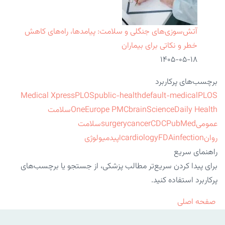
آتش‌سوزی‌های جنگلی و سلامت: پیامدها، راه‌های کاهش
خطر و نکاتی برای بیماران
۱۴۰۵-۰۵-۱۸
برچسب‌های پرکاربرد
Medical Xpress
PLOS
public-health
default-medical
PLOS
ScienceDaily Health
brain
Europe PMC
One
سلامت
عمومی
PubMed
CDC
cancer
surgery
سلامت
روان
infection
FDA
cardiology
اپیدمیولوژی
راهنمای سریع
برای پیدا کردن سریع‌تر مطالب پزشکی، از جستجو یا برچسب‌های
پرکاربرد استفاده کنید.
صفحه اصلی