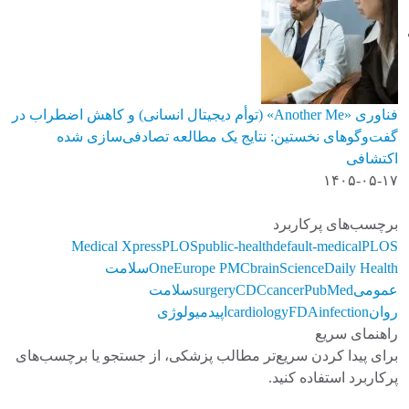
فناوری «Another Me» (توأم دیجیتال انسانی) و کاهش اضطراب در
گفت‌وگوهای نخستین: نتایج یک مطالعه تصادفی‌سازی شده
اکتشافی
۱۴۰۵-۰۵-۱۷
برچسب‌های پرکاربرد
Medical Xpress
PLOS
public-health
default-medical
PLOS
ScienceDaily Health
brain
Europe PMC
One
سلامت
عمومی
PubMed
cancer
CDC
surgery
سلامت
روان
infection
FDA
cardiology
اپیدمیولوژی
راهنمای سریع
برای پیدا کردن سریع‌تر مطالب پزشکی، از جستجو یا برچسب‌های
پرکاربرد استفاده کنید.