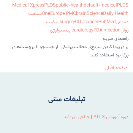
Medical Xpress
PLOS
public-health
default-medical
PLOS
ScienceDaily Health
brain
Europe PMC
One
سلامت
عمومی
PubMed
cancer
CDC
surgery
سلامت
روان
infection
FDA
cardiology
اپیدمیولوژی
راهنمای سریع
برای پیدا کردن سریع‌تر مطالب پزشکی، از جستجو یا برچسب‌های
پرکاربرد استفاده کنید.
صفحه اصلی
تبلیغات متنی
دوره آموزشی ATLS
|
جراحی تیروئید
|